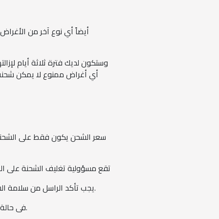
أيضاً أي نوع آخر من الأغرا
وستكون لديك فترة ثلاثة أيام لإزال
أي أغراض ممنوع لا يمكن شحنه ل
سعر الشحن يكون فقط على الشحنات
تقع مسؤولية تغليف الشحنة على الر
يجب تأكد الراسل من سلامة الشحنة قبل تسلميها للشحن، وعند حدوث أي تلف بسبب التغليف الخاطئ من البائع يتحمل مسؤولية هذا التلف.
فى حالة رفض المستلم استلام الطلب بسبب عيوب في جودة المنتج ذلك يتحمل الراسل رسوم ومصاريف الشحن. كاملة.