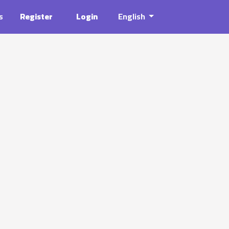
s
Register
Login
English