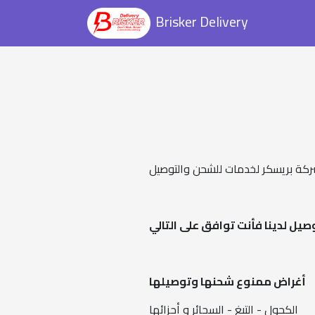
Brisker Delivery
كة بريسكر لخدمات للشحن والتوصيل
يل لدينا فأنت توافق على التالي
أغراض ممنوع شحنها وتوصيلها
الكحول - التبغ - السجائر و أجزائها