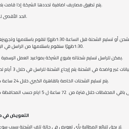
يتم تطبيق مصاريف اضافية تحددها الشركة إذا قامت بتغليف او تخزين المنتجات لاحد عملائها.
الحد الأقصى للوزن المسموح بشحنه هو 5 كيلوغرام.
يجب الانتهاء من إرسال طلب الشحن أو تسليم الشحنة قبل الساع
1:30ظهرًا سنقوم باستلامها من الراسل في اليوم التالي أو بالميعاد المناسب للشحن.
يمكن للراسل تسليم شحناته بفروع الشركة بمواعيد العمل الرسمية من الساعة 10 صباحًا للساعة 5 مساءً.
يتم تسليم الشحنات الخاصة بالقاهرة الكبري خلال 24 ساعة كحد أقصى عدا أيام العطلات الرسمية.
التعويض في حا
لا يحق للبائع المطالبة بأي تعويض في حالة تلف الشحنة بسبب سوء التغليف قبل تسليمها لشركة الشحن.